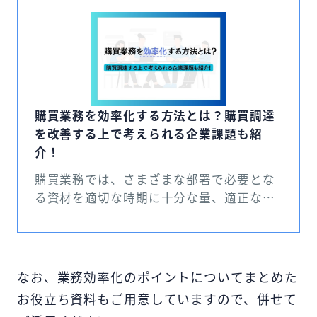
購買業務を効率化する方法とは？購買調達
を改善する上で考えられる企業課題も紹
介！
購買業務では、さまざまな部署で必要とな
る資材を適切な時期に十分な量、適正な価
格で計画的に確保する必要があります。そ
のため、多くの工程を踏む必要があるほ
か、発注書や申請書、検収書、請求書とい
った必要書類の準備や確認もあり、 業務負
なお、業務効率化のポイントについてまとめた
担が重くなりがちです。 複雑で業務量が多
お役立ち資料もご用意していますので、併せて
い購買業務を効率化するためには、企業が