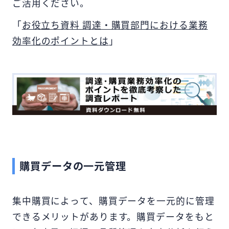
ご活用ください。
抱えている課題を正しく把握し、ポイント
を押さえた施策を行うことが欠かせませ
「
お役立ち資料 調達・購買部門における業務
ん。 そこで今回は、企業の購買業務で抱え
効率化のポイントとは
」
がちな主な課題や業務効率化する方法など
を解説します。また、購買業務で意識すべ
き重要なポイントについても紹介するた
め、ぜひ最後までご覧ください。
購買データの一元管理
集中購買によって、購買データを一元的に管理
できるメリットがあります。購買データをもと