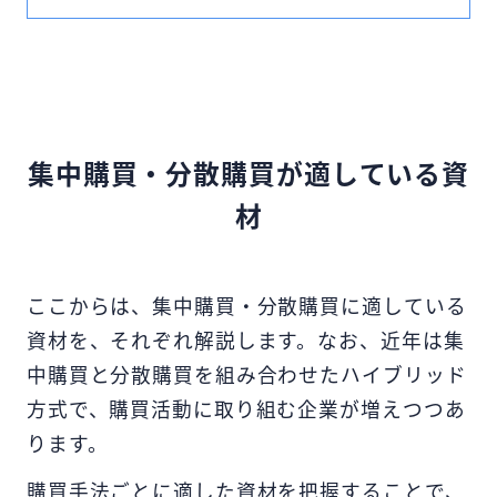
かし、具体的にどのような不正が発生し得
るのかを知らなければ、事前の対策ができ
ないでしょう。 本記事では、購買業務に関
する不正事例を3つ紹介した上で、購買業務
で起こり得る不正の手口や不正が発生する
集中購買・分散購買が適している資
要因、購買リスクへの対策方法について解
説します。 購買業務の不正事例を知ること
材
で自社の不正対策の参考になるため、ぜひ
最後までご覧ください。
ここからは、集中購買・分散購買に適している
資材を、それぞれ解説します。なお、近年は集
中購買と分散購買を組み合わせたハイブリッド
方式で、購買活動に取り組む企業が増えつつあ
ります。
購買手法ごとに適した資材を把握することで、