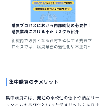
購買プロセスにおける内部統制の必要性｜
購買業務における不正リスクも紹介
組織内で必要となる資材を確保する購買プ
ロセスでは、購買業務の適性化や不正対策
などを行うために内部統制を徹底すること
が欠かせません。 今回は、購買プロセスに
おける内部統制の必要性を解説した上で、
内部統制を徹底するために押さえるべきポ
イントを解説します。 また、適正な購買プ
集中購買のデメリット
ロセスを実現できる購買管理システムにつ
いても紹介します。ぜひ参考にしてくださ
い。
集中購買には、発注の柔軟性の低下や納品リー
ドタイムの長期化といったデメリットもありま